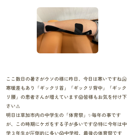
ここ数日の暑さがウソの様に昨日、今日は寒いですね🥶
寒暖差もあり「ギックリ首」「ギックリ背中」「ギック
リ腰」の患者さんが増えています😱皆様もお気を付け下
さい⚠️
明日は草加市内の中学生の「体育祭」✨毎年の事です
が、この時期にケガをする子が多いです😰特に今年は中
学３年生が圧倒的に多い😱中学校、最後の体育祭です