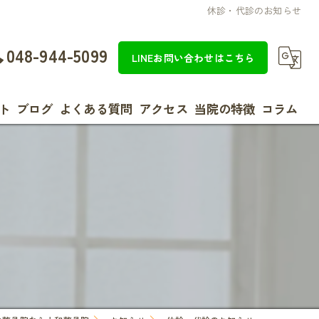
休診・代診のお知らせ
048-944-5099
LINEお問い合わせはこちら
ト
ブログ
よくある質問
アクセス
当院の特徴
コラム
整体
効果
美容
女性
ダイエット