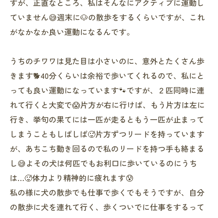
すが、正直なところ、私はそんなにアクティブに運動し
ていません😅週末に🐶の散歩をするくらいですが、これ
がなかなか良い運動になるんです。
うちのチワワは見た目は小さいのに、意外とたくさん歩
きます🐕40分くらいは余裕で歩いてくれるので、私にと
っても良い運動になっています🐾ですが、２匹同時に連
れて行くと大変で😱片方が右に行けば、もう片方は左に
行き、挙句の果てには一匹が走るともう一匹が止まって
しまうこともしばしば🥵片方ずつリードを持っています
が、あちこち動き回るので私のリードを持つ手も絡まる
し😅よその犬は何匹でもお利口に歩いているのにうち
は…🥵体力より精神的に疲れます😰
私の様に犬の散歩でも仕事で歩くでもそうですが、自分
の散歩に犬を連れて行く、歩くついでに仕事をするって