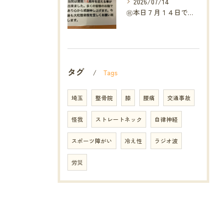
2026/07/14
㊗️本日７月１４日で当院は開院１８周年となりました🎉
タグ
Tags
埼玉
整骨院
膝
腰痛
交通事故
怪我
ストレートネック
自律神経
スポーツ障がい
冷え性
ラジオ波
労災