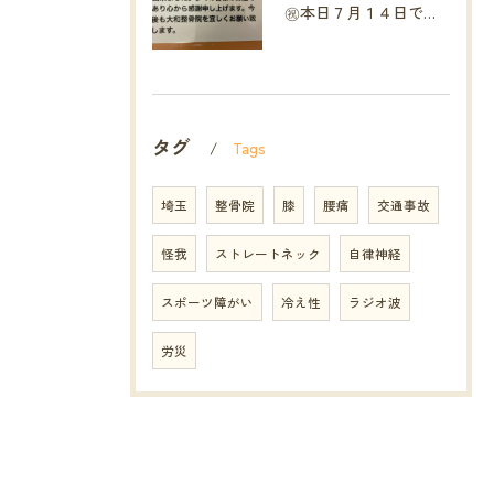
㊗️本日７月１４日で当院は開院１８周年となりました🎉
タグ
Tags
埼玉
整骨院
膝
腰痛
交通事故
怪我
ストレートネック
自律神経
スポーツ障がい
冷え性
ラジオ波
労災