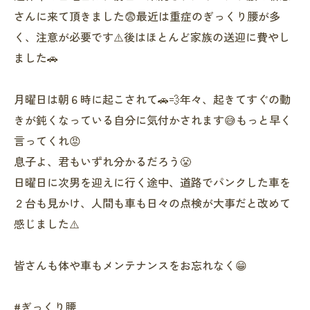
さんに来て頂きました😨最近は重症のぎっくり腰が多
く、注意が必要です⚠️後はほとんど家族の送迎に費やし
ました🚗
月曜日は朝６時に起こされて🚗💨年々、起きてすぐの動
きが鈍くなっている自分に気付かされます😅もっと早く
言ってくれ😡
息子よ、君もいずれ分かるだろう😤
日曜日に次男を迎えに行く途中、道路でパンクした車を
２台も見かけ、人間も車も日々の点検が大事だと改めて
感じました⚠️
皆さんも体や車もメンテナンスをお忘れなく😁
#ぎっくり腰