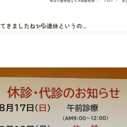
埼玉の整骨院なら大和整骨院
ブログ
お
きましたね✨💦連休というの...