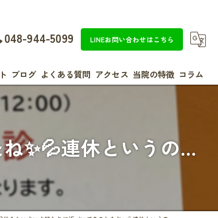
048-944-5099
LINEお問い合わせはこちら
ト
ブログ
よくある質問
アクセス
当院の特徴
コラム
整体
効果
💦連休というの...
美容
女性
ダイエット