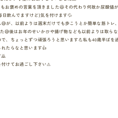
もお褒めの言葉を頂きました😆その代わり何故か尿酸値が
ぼ毎日飲んでますけど)気を付けます💦
ん😅が、以前よりは週末だけでも歩こうとか簡単な筋トレ
した😅後はお年のせいか🍺や揚げ物なども以前よりは取らな
で、ちょっとずつ頑張ろうと思います💪私も40歳半ばを
れたらなと思います👍
🙇
付けてお過ごし下さい⚠️