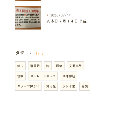
2026/07/14
㊗️本日７月１４日で当院は開院１８周年となりました🎉
タグ
Tags
埼玉
整骨院
膝
腰痛
交通事故
怪我
ストレートネック
自律神経
スポーツ障がい
冷え性
ラジオ波
労災