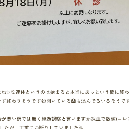
ね✨💦連休というのは始まると本当にあっという間に終わ
せず終わりそうです😅開いている🏥も混んでるいるそう
合が悪い訳では無く経過観察と言いますか採血で数値(コレス
したが、丁重にお断りしていました🙇