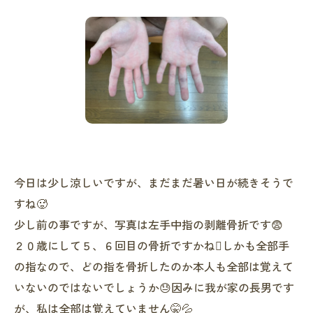
今日は少し涼しいですが、まだまだ暑い日が続きそうで
すね🥵
少し前の事ですが、写真は左手中指の剥離骨折です😨
２０歳にして５、６回目の骨折ですかね🫩しかも全部手
の指なので、どの指を骨折したのか本人も全部は覚えて
いないのではないでしょうか😓因みに我が家の長男です
が、私は全部は覚えていません🤫💦