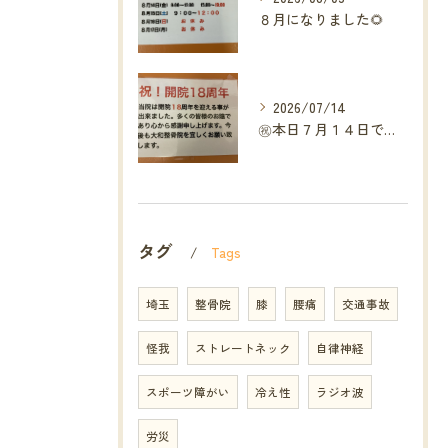
８月になりました🌻
2026/07/14
㊗️本日７月１４日で当院は開院１８周年となりました🎉
タグ
Tags
埼玉
整骨院
膝
腰痛
交通事故
怪我
ストレートネック
自律神経
スポーツ障がい
冷え性
ラジオ波
労災