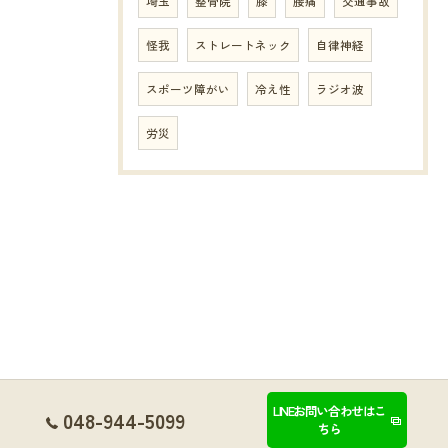
埼玉
整骨院
膝
腰痛
交通事故
怪我
ストレートネック
自律神経
スポーツ障がい
冷え性
ラジオ波
労災
LINEお問い合わせはこ
048-944-5099
ちら