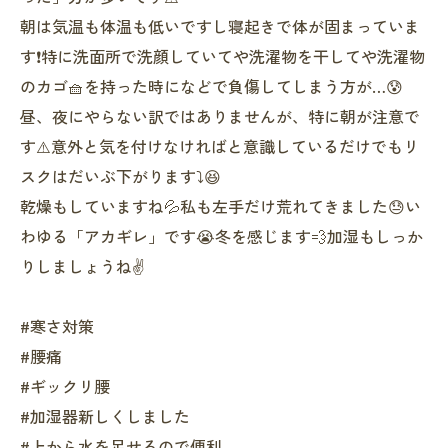
朝は気温も体温も低いですし寝起きで体が固まっていま
す❗️特に洗面所で洗顔していてや洗濯物を干してや洗濯物
のカゴ🧺を持った時になどで負傷してしまう方が…😰
昼、夜にやらない訳ではありませんが、特に朝が注意で
す⚠️意外と気を付けなければと意識しているだけでもリ
スクはだいぶ下がります⤵️😆
乾燥もしていますね💦私も左手だけ荒れてきました😓い
わゆる「アカギレ」です😭冬を感じます💨加湿もしっか
りしましょうね✌️
#寒さ対策
#腰痛
#ギックリ腰
#加湿器新しくしました
#上から水を足せるので便利