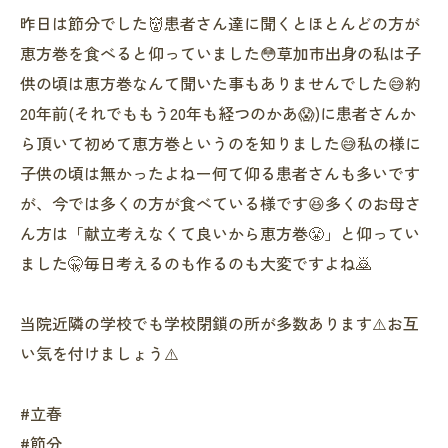
昨日は節分でした👹患者さん達に聞くとほとんどの方が
恵方巻を食べると仰っていました😳草加市出身の私は子
供の頃は恵方巻なんて聞いた事もありませんでした😅約
20年前(それでももう20年も経つのかあ😱)に患者さんか
ら頂いて初めて恵方巻というのを知りました😅私の様に
子供の頃は無かったよねー何て仰る患者さんも多いです
が、今では多くの方が食べている様です😆多くのお母さ
ん方は「献立考えなくて良いから恵方巻😤」と仰ってい
ました🤫毎日考えるのも作るのも大変ですよね🙇
当院近隣の学校でも学校閉鎖の所が多数あります⚠️お互
い気を付けましょう⚠️
#立春
#節分