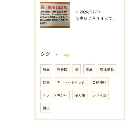
2026/07/14
㊗️本日７月１４日で当院は開院１８周年となりました🎉
タグ
Tags
埼玉
整骨院
膝
腰痛
交通事故
怪我
ストレートネック
自律神経
スポーツ障がい
冷え性
ラジオ波
労災