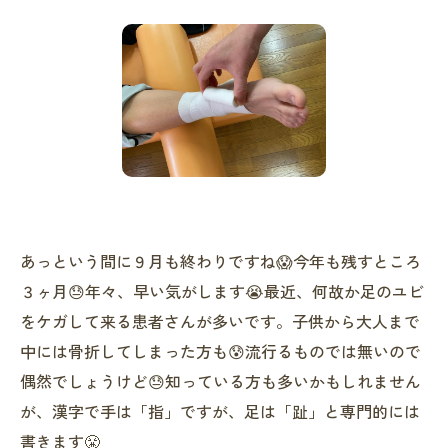
あっという間に９月も終わりですね😱今年も残すところ
３ヶ月😓年々、早い気がします😭最近、何故か足のユビ
をケガして来る患者さんが多いです。子供から大人まで
中には骨折してしまった方も😰流行るものでは無いので
偶然でしょうけど😓知っている方も多いかもしれません
が、漢字で手は「指」ですが、足は「趾」と専門的には
書きます😤