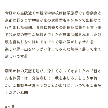
今日から当院近くの新栄中学校は修学旅行です😆奈良と
京都に行きます🚃我が家の次男君もルンルンで出掛けて
行きました😁朝、５時に最寄りの新田駅に集合と言う事
で我が家の苦手な早起きでしたが無事に起きれました😅
親も寝坊しない様にドキドキで寝た気がしません😣
楽しい思い出をいっぱい作ってみんな無事に帰って来て
欲しいです✌️
潮風が秋の気配を運び、涼しくなってきましたね🍂皆さ
んも体調には十分注意して、秋を楽しみましょう🍁何
か、ご相談事やお困りのことがあれば、いつでもご来院
くださいね🏥
#９月