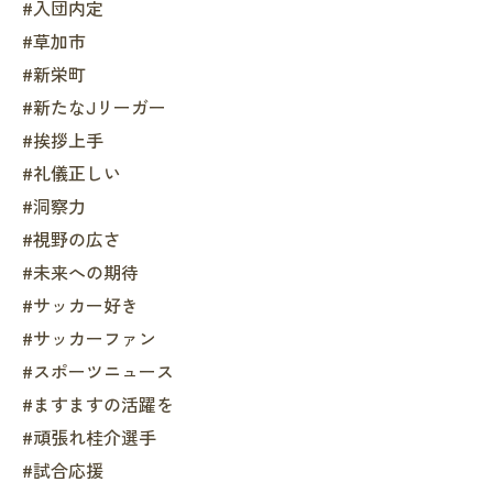
#入団内定
#草加市
#新栄町
#新たなJリーガー
#挨拶上手
#礼儀正しい
#洞察力
#視野の広さ
#未来への期待
#サッカー好き
#サッカーファン
#スポーツニュース
#ますますの活躍を
#頑張れ桂介選手
#試合応援