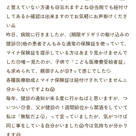
と覚えていない方達も😅忘れますよね😅当院でも紐付け
してあるか確認は出来ますのでお気軽にお声掛けくださ
い🙇
昨日、病院に行きましたが、(期限ギリギリの駆け込みの
健診😓)他の患者さんもみな通常の保険証を使っていて、
マイナ保険証を提示している方はあまり見かけませんで
した😓唯一見たのが、子供で「こども医療費受給者証」
も求められて、親御さんが😰❓って感じでした💦
各種医療助成とマイナ保険証は紐付けされていません⚠️
分からないですよね😱
毎年、健診の通知が来る度に行かねばと思いますが、つ
いつい😓昔、父が健診の１週間前位から禁酒をしていて
私は「無駄だよ😤」って言っていましたが、気がつけば
同じ事をしている自分がいました😱今は気持ちが分かり
ます😅