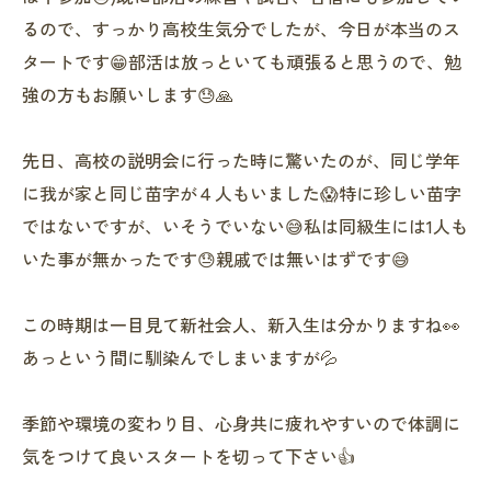
るので、すっかり高校生気分でしたが、今日が本当のス
タートです😁部活は放っといても頑張ると思うので、勉
強の方もお願いします😓🙏
先日、高校の説明会に行った時に驚いたのが、同じ学年
に我が家と同じ苗字が４人もいました😱特に珍しい苗字
ではないですが、いそうでいない😅私は同級生には1人も
いた事が無かったです😓親戚では無いはずです😅
この時期は一目見て新社会人、新入生は分かりますね👀
あっという間に馴染んでしまいますが💦
季節や環境の変わり目、心身共に疲れやすいので体調に
気をつけて良いスタートを切って下さい👍