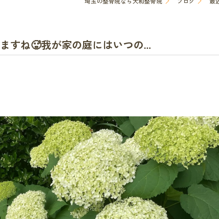
埼玉の整骨院なら大和整骨院
ブログ
最
すね🥵我が家の庭にはいつの...