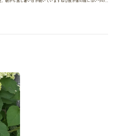
近、朝から蒸し暑い日が続いていますね🥵我が家の庭にはいつの...