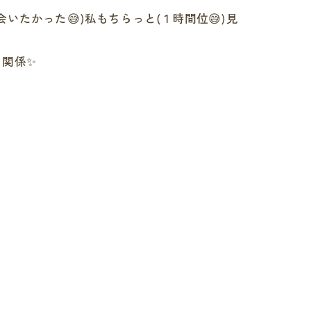
たかった😅)私もちらっと(１時間位😅)見
う関係✨