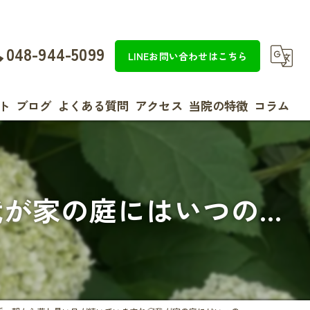
048-944-5099
LINEお問い合わせはこちら
ト
ブログ
よくある質問
アクセス
当院の特徴
コラム
整体
効果
家の庭にはいつの...
美容
女性
ダイエット