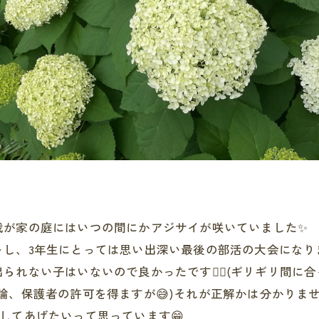
我が家の庭にはいつの間にかアジサイが咲いていました✨
し、3年生にとっては思い出深い最後の部活の大会になりま
れない子はいないので良かったです😮‍💨(ギリギリ間に
勿論、保護者の許可を得ますが😅)それが正解かは分かり
してあげたいって思っています😁