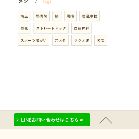
タグ
Tags
埼玉
整骨院
膝
腰痛
交通事故
怪我
ストレートネック
自律神経
スポーツ障がい
冷え性
ラジオ波
労災
LINEお問い合わせはこちら