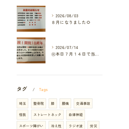
2026/08/03
８月になりました🌻
2026/07/14
㊗️本日７月１４日で当院は開院１８周年となりました🎉
タグ
Tags
埼玉
整骨院
膝
腰痛
交通事故
怪我
ストレートネック
自律神経
スポーツ障がい
冷え性
ラジオ波
労災