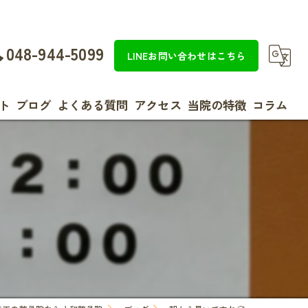
048-944-5099
LINEお問い合わせはこちら
ト
ブログ
よくある質問
アクセス
当院の特徴
コラム
整体
効果
美容
女性
ダイエット