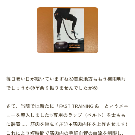
毎日暑い日が続いていますね🥵関東地方ももう梅雨明け
でしょうか😓☔️余り振りませんでしたが😰
さて、当院では新たに「FAST TRAINING 💪」というメニ
ューを導入しました✨専用のラップ（ベルト）を太もも
に装着し、筋肉を幅広く圧迫➕筋肉内圧を上昇させます❗️
これにより短時間で筋肉内の毛細血管の血流を制限し、