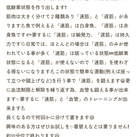
低酸素状態を作り出します❗️
筋肉は大きく分けて２種類あり「速筋」と「遅筋」があ
ります💪魚で例えると「速筋」は白身魚、「遅筋」は赤
身魚です🐟要するに「速筋」は瞬発力、「遅筋」は持久
力です💦日常では、ほとんどの場合は「遅筋」のみが使
われている事が多く「速筋」は眠っている状態💤低酸素
状態になると「遅筋」が使えないので「速筋」を使わざ
る得ないになります💪この状態で簡単な運動(例えば座っ
て立つや腿上げなど)を行う事で「速筋」を鍛えます😁更
に血流制限と解除を繰り返す為、血管も鍛える事が出来
ます✨要するに「速筋」と「血管」のトレーニングが出
来ます💪
長くなるので何回かに分けて書きます😅
興味のある方はぜひお試しを✨着替えなどは要りません❗️
約10分位で終わります😆