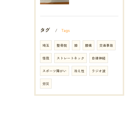
タグ
Tags
埼玉
整骨院
膝
腰痛
交通事故
怪我
ストレートネック
自律神経
スポーツ障がい
冷え性
ラジオ波
労災