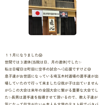
１１月になりました😱
世間では３連休(当院は日、月の連休)でした✨
私は日曜日は町田に空手の試合へ💨応援ですけど😅
息子達がお世話になっている埼玉木村道場の選手達が出
場していたので行って来ました😤我が子は出ていません
が💦この大会は来年の全国大会に繋がる重要な大会でし
た✨長男は選手達を指導させて頂いるので、教え子達が
気になって仕方がない🙏本人も大学のテスト前でバタバ