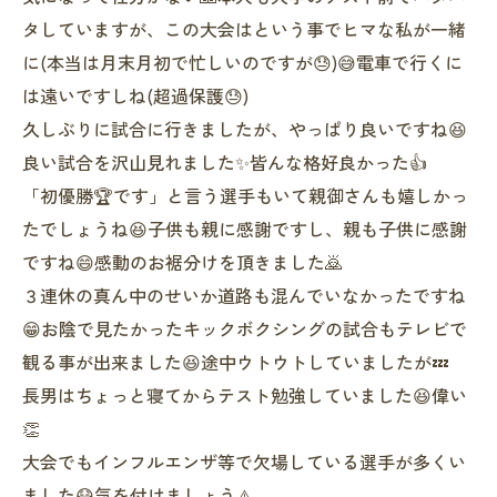
タしていますが、この大会はという事でヒマな私が一緒
に(本当は月末月初で忙しいのですが😓)😅電車で行くに
は遠いですしね(超過保護😓)
久しぶりに試合に行きましたが、やっぱり良いですね😆
良い試合を沢山見れました✨皆んな格好良かった👍
「初優勝🏆です」と言う選手もいて親御さんも嬉しかっ
たでしょうね😆子供も親に感謝ですし、親も子供に感謝
ですね😄感動のお裾分けを頂きました🙇
３連休の真ん中のせいか道路も混んでいなかったですね
😁お陰で見たかったキックボクシングの試合もテレビで
観る事が出来ました😆途中ウトウトしていましたが💤
長男はちょっと寝てからテスト勉強していました😆偉い
👏
大会でもインフルエンザ等で欠場している選手が多くい
ました😷気を付けましょう⚠️