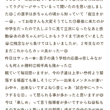
ってラグビー🏉やっているって聞いたのを思い出しまし
た😅この選手は赤ちゃんの頃から知っていて「夜泣きが
ー😭」ってお母さんも大変そうでした😓最後に来たのが
中学生だったので久しぶりに見て立派になったなあと感
動😭あの赤ちゃんが💦しかもトライまで決めていました
😭👏残念ながら負けてはしまいましたが、２年生なので
まだこれから💪カッコ良かったー😆
昨日はサッカー⚽️✨息子の通う学校の応援📣苦しみなが
らも何とか勝利👏相手高も強かった👏
観ていて毎回思いますが、今の子達は上手い😳何より緊
張する場面でも楽しそうにプレー出来るメンタルが凄い
👍中々、出来ないですよね💦昔じゃあ「試合中にヘラヘ
ラするな😡」って怒られる事が多かったと思いますが😅
今は「楽しめ」って言う指導者が多いですからね😁私も
その方が良いと思います😄緊張し過ぎて自分の力が出せ