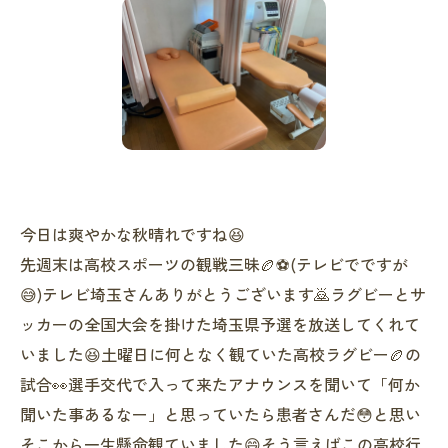
今日は爽やかな秋晴れですね😆
先週末は高校スポーツの観戦三昧🏉⚽️(テレビでですが
😅)テレビ埼玉さんありがとうございます🙇ラグビーとサ
ッカーの全国大会を掛けた埼玉県予選を放送してくれて
いました😆土曜日に何となく観ていた高校ラグビー🏉の
試合👀選手交代で入って来たアナウンスを聞いて「何か
聞いた事あるなー」と思っていたら患者さんだ😳と思い
そこから一生懸命観ていました😄そう言えばこの高校行